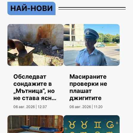
НАЙ-НОВИ
Обследват
Масираните
сондажите в
проверки не
„Мътница“, но
плашат
не става ясно
джигитите
кога
06 авг. 2026 | 12:37
06 авг. 2026 | 11:20