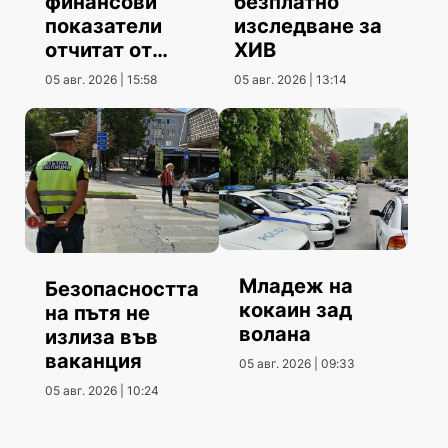
финансови
безплатно
показатели
изследване за
отчитат от
ХИВ
Община
05 авг. 2026 | 15:58
05 авг. 2026 | 13:14
Шумен
Младеж на
Безопасността
кокаин зад
на пътя не
волана
излиза във
ваканция
05 авг. 2026 | 09:33
05 авг. 2026 | 10:24