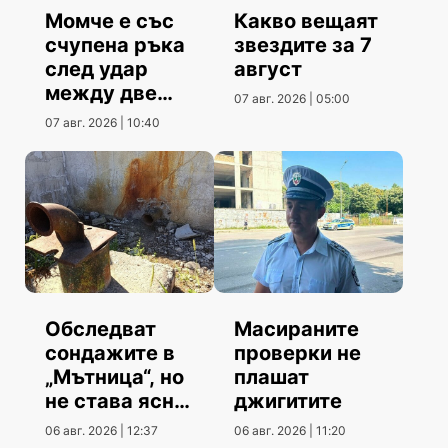
Момче е със
Какво вещаят
счупена ръка
звездите за 7
след удар
август
между две
07 авг. 2026 | 05:00
коли
07 авг. 2026 | 10:40
Обследват
Масираните
сондажите в
проверки не
„Мътница“, но
плашат
не става ясно
джигитите
кога
06 авг. 2026 | 12:37
06 авг. 2026 | 11:20