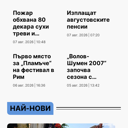
Пожар
Изплащат
обхвана 80
августовските
декара сухи
пенсии
треви и
07 авг. 2026 | 07:20
храсти
07 авг. 2026 | 10:48
Първо място
„Волов-
за „Пламъче“
Шумен 2007“
на фестивал в
започва
Рим
сезона с
гостуване
06 авг. 2026 | 16:36
05 авг. 2026 | 13:42
НАЙ-НОВИ