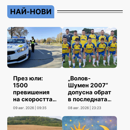
НАЙ-НОВИ
През юли:
„Волов-
1500
Шумен 2007“
превишения
допусна обрат
на скоростта
в последната
повече от юни
контрола
09 авг. 2026 | 09:35
08 авг. 2026 | 23:23