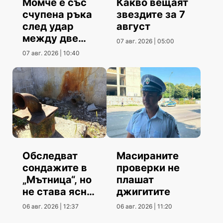
Момче е със
Какво вещаят
счупена ръка
звездите за 7
след удар
август
между две
07 авг. 2026 | 05:00
коли
07 авг. 2026 | 10:40
Обследват
Масираните
сондажите в
проверки не
„Мътница“, но
плашат
не става ясно
джигитите
кога
06 авг. 2026 | 12:37
06 авг. 2026 | 11:20