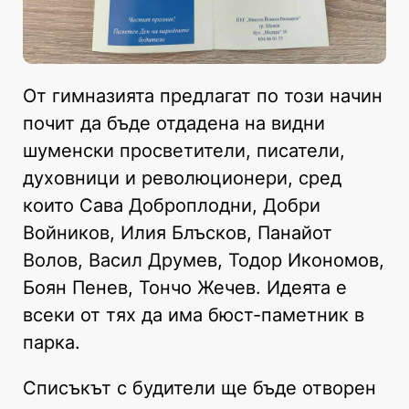
От гимназията предлагат по този начин
почит да бъде отдадена на видни
шуменски просветители, писатели,
духовници и революционери, сред
които Сава Доброплодни, Добри
Войников, Илия Блъсков, Панайот
Волов, Васил Друмев, Тодор Икономов,
Боян Пенев, Тончо Жечев. Идеята е
всеки от тях да има бюст-паметник в
парка.
Списъкът с будители ще бъде отворен