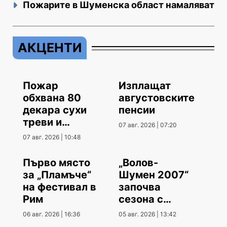
Пожарите в Шуменска област намаляват
АКЦЕНТИ
Пожар
Изплащат
обхвана 80
августовските
декара сухи
пенсии
треви и
07 авг. 2026 | 07:20
храсти
07 авг. 2026 | 10:48
Първо място
„Волов-
за „Пламъче“
Шумен 2007“
на фестивал в
започва
Рим
сезона с
гостуване
06 авг. 2026 | 16:36
05 авг. 2026 | 13:42