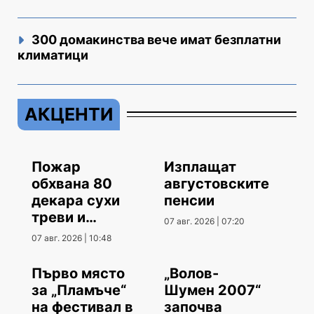
300 домакинства вече имат безплатни
климатици
АКЦЕНТИ
Пожар
Изплащат
обхвана 80
августовските
декара сухи
пенсии
треви и
07 авг. 2026 | 07:20
храсти
07 авг. 2026 | 10:48
Първо място
„Волов-
за „Пламъче“
Шумен 2007“
на фестивал в
започва