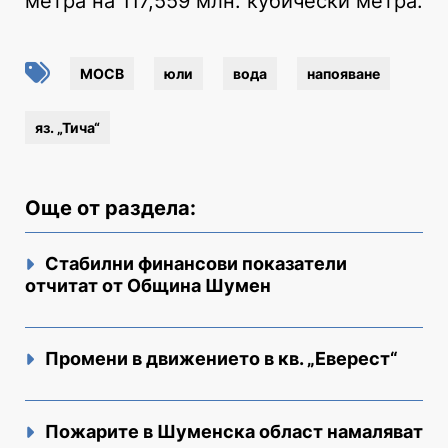
метра на 117,559 млн. кубически метра.
МОСВ
юли
вода
напояване
яз. „Тича“
Още от раздела:
Стабилни финансови показатели
отчитат от Община Шумен
Промени в движението в кв. „Еверест“
Пожарите в Шуменска област намаляват