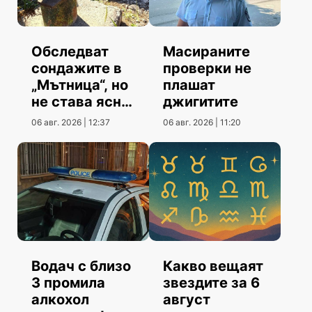
Обследват
Масираните
сондажите в
проверки не
„Мътница“, но
плашат
не става ясно
джигитите
кога
06 авг. 2026 | 12:37
06 авг. 2026 | 11:20
Водач с близо
Какво вещаят
3 промила
звездите за 6
алкохол
август