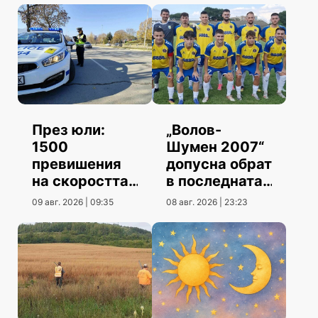
През юли:
„Волов-
1500
Шумен 2007“
превишения
допусна обрат
на скоростта
в последната
повече от юни
контрола
09 авг. 2026 | 09:35
08 авг. 2026 | 23:23