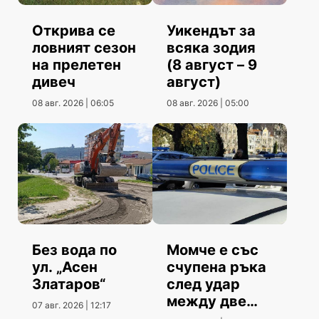
Открива се
Уикендът за
ловният сезон
всяка зодия
на прелетен
(8 август – 9
дивеч
август)
08 авг. 2026 | 06:05
08 авг. 2026 | 05:00
Без вода по
Момче е със
ул. „Асен
счупена ръка
Златаров“
след удар
между две
07 авг. 2026 | 12:17
коли