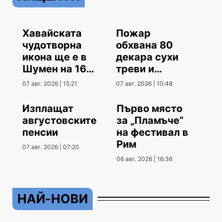
Хавайската
Пожар
чудотворна
обхвана 80
икона ще е в
декара сухи
Шумен на 16
треви и
август
храсти
07 авг. 2026 | 15:21
07 авг. 2026 | 10:48
Изплащат
Първо място
августовските
за „Пламъче“
пенсии
на фестивал в
Рим
07 авг. 2026 | 07:20
06 авг. 2026 | 16:36
НАЙ-НОВИ