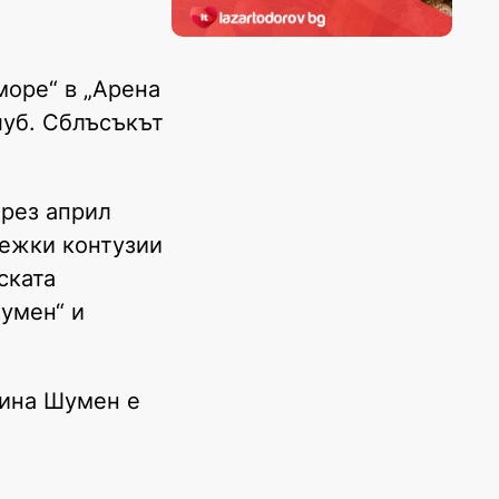
море“ в „Арена
луб. Сблъсъкът
През април
тежки контузии
ската
умен“ и
щина Шумен е