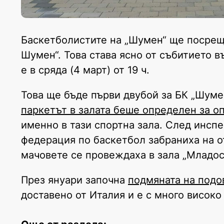
Баскетболистите на „Шумен“ ще посрещн
Шумен“. Това става ясно от събитието 
е в сряда (4 март) от 19 ч.
Това ще бъде първи двубой за БК „Шуме
паркетът в залата беше определен за о
именно в тази спортна зала. След инспе
федерация по баскетбол забраниха на о
мачовете се провеждаха в зала „Младос
През януари започна
подмяната на подо
доставено от Италия и е с много високо