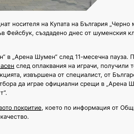
ат носителя на Купата на България „Черно 
във Фейсбук, създадено днес от шуменския к
н“ в „Арена Шумен“ след 11-месечна пауза. 
пасен
след оплаквания на играчи, получили 
кцията, извършена от специалист, от Българ
тбора да играе официални срещи в „Арена Ш
т“.
вото покритие
, което по информация от Об
 качество.