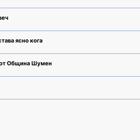
веч
става ясно кога
 от Община Шумен