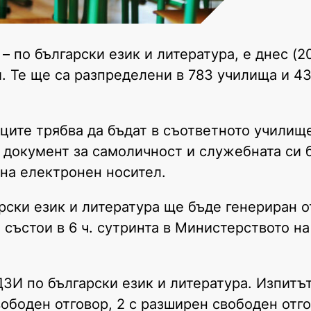
 по български език и литература, е днес (20
и. Те ще са разпределени в 783 училища и 4
ниците трябва да бъдат в съответното училищ
 документ за самоличност и служебната си 
 на електронен носител.
рски език и литература ще бъде генериран о
състои в 6 ч. сутринта в Министерството н
ДЗИ по български език и литература. Изпитъ
свободен отговор, 2 с разширен свободен отг