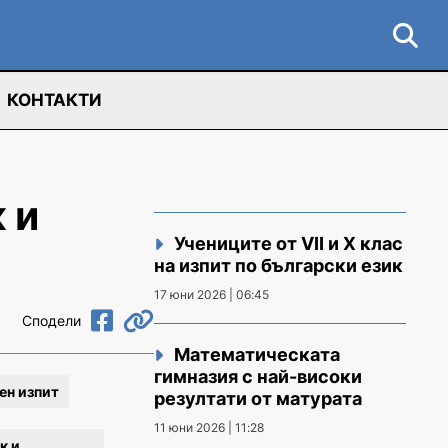
КОНТАКТИ
 и
Учениците от VII и X клас
на изпит по български език
17 юни 2026 | 06:45
Сподели
Математическата
гимназия с най-високи
ен изпит
резултати от матурата
11 юни 2026 | 11:28
к и