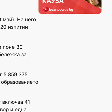
 май). На него
320 изпитни
е поне 30
бележка за
т 5 859 375
а образованието
т включва 41
овор и една