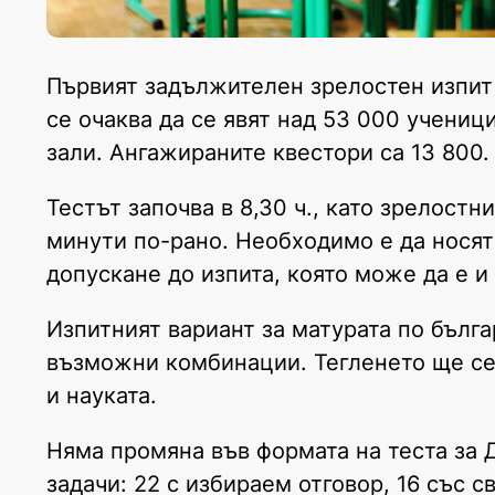
Първият задължителен зрелостен изпит –
се очаква да се явят над 53 000 учениц
зали. Ангажираните квестори са 13 800.
Тестът започва в 8,30 ч., като зрелост
минути по-рано. Необходимо е да носят
допускане до изпита, която може да е и
Изпитният вариант за матурата по бълга
възможни комбинации. Тегленето ще се 
и науката.
Няма промяна във формата на теста за 
задачи: 22 с избираем отговор, 16 със 