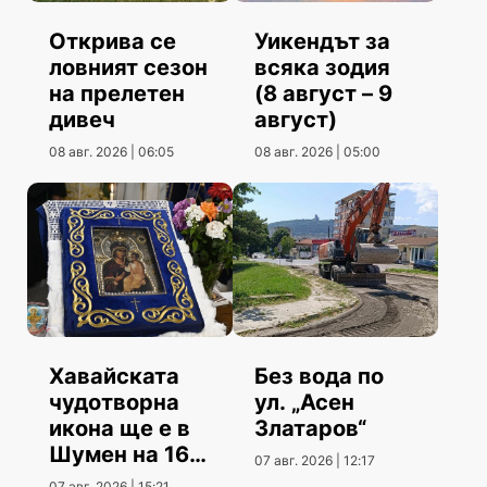
Открива се
Уикендът за
ловният сезон
всяка зодия
на прелетен
(8 август – 9
дивеч
август)
08 авг. 2026 | 06:05
08 авг. 2026 | 05:00
Хавайската
Без вода по
чудотворна
ул. „Асен
икона ще е в
Златаров“
Шумен на 16
07 авг. 2026 | 12:17
август
07 авг. 2026 | 15:21