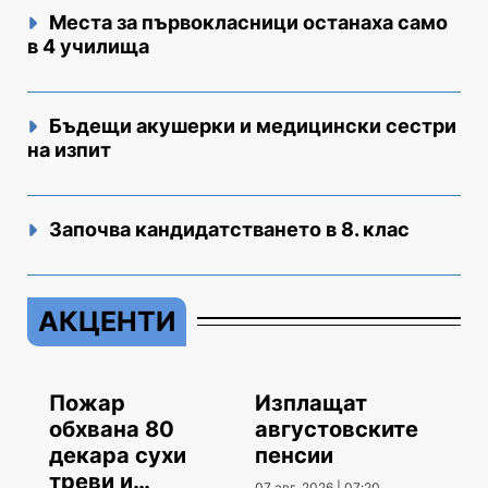
Места за първокласници останаха само
в 4 училища
Бъдещи акушерки и медицински сестри
на изпит
Започва кандидатстването в 8. клас
АКЦЕНТИ
Пожар
Изплащат
обхвана 80
августовските
декара сухи
пенсии
треви и
07 авг. 2026 | 07:20