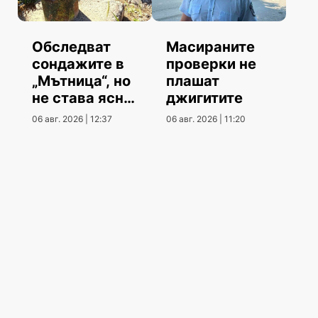
Обследват
Масираните
сондажите в
проверки не
„Мътница“, но
плашат
не става ясно
джигитите
кога
06 авг. 2026 | 12:37
06 авг. 2026 | 11:20