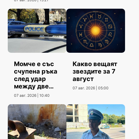
Момче е със
Какво вещаят
счупена ръка
звездите за 7
след удар
август
между две
07 авг. 2026 | 05:00
коли
07 авг. 2026 | 10:40