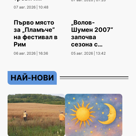
храсти
07 авг. 2026 | 10:48
Първо място
„Волов-
за „Пламъче“
Шумен 2007“
на фестивал в
започва
Рим
сезона с
гостуване
06 авг. 2026 | 16:36
05 авг. 2026 | 13:42
НАЙ-НОВИ