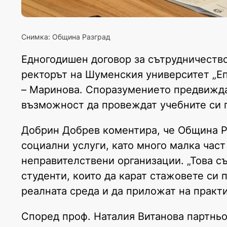
Снимка: Община Разград
Едногодишен договор за сътрудничеств
ректорът на Шуменския университет „Еп
– Маринова. Споразумението предвижда 
възможност да провеждат учебните си п
Добрин Добрев коментира, че Община Ра
социални услуги, като много малка част
неправителствени организации. „Това с
студенти, които да карат стажовете си 
реалната среда и да приложат на практи
Според проф. Наталия Витанова партньо