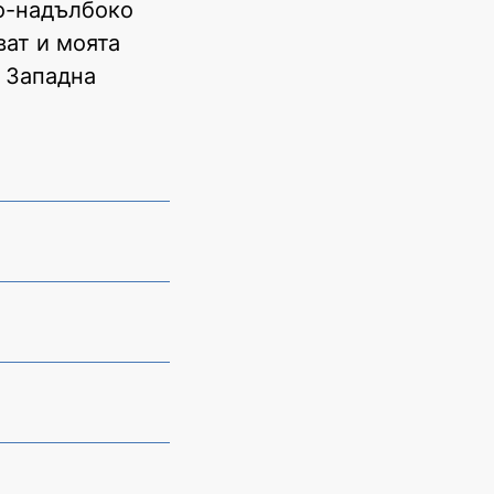
по-надълбоко
ват и моята
в Западна