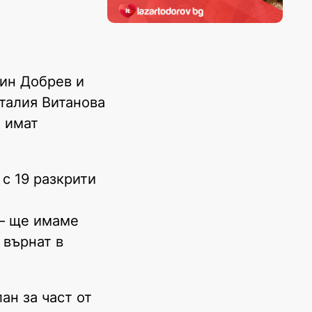
ин Добрев и
талия Витанова
а имат
с 19 разкрити
 – ще имаме
 върнат в
ан за част от