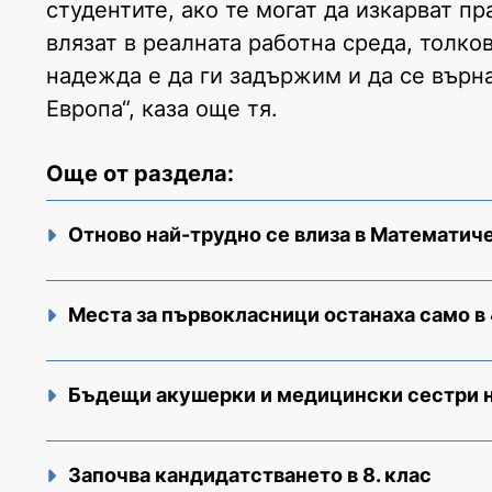
студентите, ако те могат да изкарват п
влязат в реалната работна среда, толк
надежда е да ги задържим и да се върна
Европа“, каза още тя.
Още от раздела:
Отново най-трудно се влиза в Математич
Места за първокласници останаха само в
Бъдещи акушерки и медицински сестри н
Започва кандидатстването в 8. клас