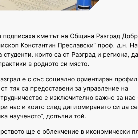
о подписаха кметът на Община Разград Добр
ископ Константин Преславски“ проф. д.н. На
студенти, които са от Разград и региона, д
рактики в родното си място.
зград е с със социално ориентиран профил 
 от тях са предоставени за управление на
ътрудничество е изключително важно за нас
при нас и които след дипломирането си да се
ка наученото“, допълни той.
рството ще е облекчение в икономически пл