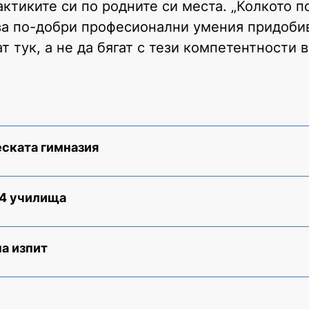
рактиките си по родните си места. „Колкото 
ова по-добри професионални умения придоби
т тук, а не да бягат с тези компетентности 
еската гимназия
 4 училища
а изпит