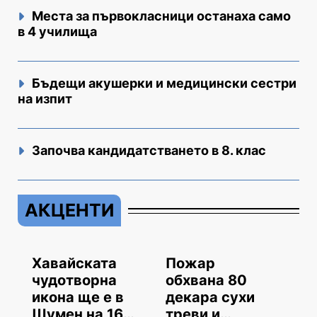
Места за първокласници останаха само
в 4 училища
Бъдещи акушерки и медицински сестри
на изпит
Започва кандидатстването в 8. клас
АКЦЕНТИ
Хавайската
Пожар
чудотворна
обхвана 80
икона ще е в
декара сухи
Шумен на 16
треви и