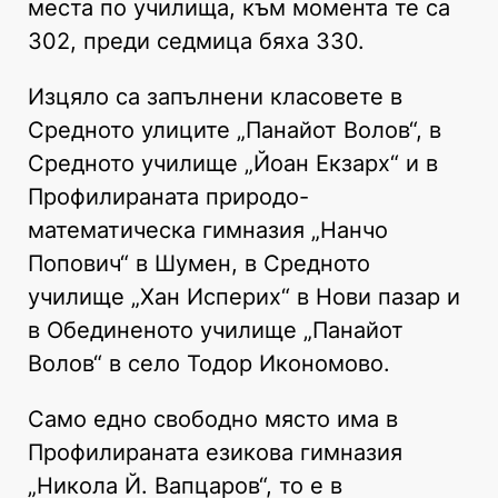
места по училища, към момента те са
302, преди седмица бяха 330.
Изцяло са запълнени класовете в
Средното улиците „Панайот Волов“, в
Средното училище „Йоан Екзарх“ и в
Профилираната природо-
математическа гимназия „Нанчо
Попович“ в Шумен, в Средното
училище „Хан Исперих“ в Нови пазар и
в Обединеното училище „Панайот
Волов“ в село Тодор Икономово.
Само едно свободно място има в
Профилираната езикова гимназия
„Никола Й. Вапцаров“, то е в