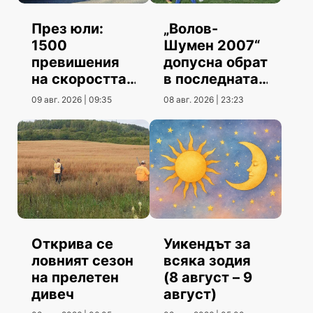
През юли:
„Волов-
1500
Шумен 2007“
превишения
допусна обрат
на скоростта
в последната
повече от юни
контрола
09 авг. 2026 | 09:35
08 авг. 2026 | 23:23
Открива се
Уикендът за
ловният сезон
всяка зодия
на прелетен
(8 август – 9
дивеч
август)