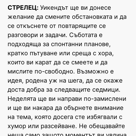
СТРЕЛЕЦ:
Уикендът ще ви донесе
желание да смените обстановката и да
се откъснете от повтарящите се
разговори и задачи. Съботата е
подходяща за спонтанни планове,
кратко пътуване или среща с хора,
които ви карат да се смеете и да
мислите по-свободно. Възможно е
идея, родена уж на шега, да се окаже
доста добра за следващите седмици.
Неделята ще ви направи по-замислени
и ще ви накара да обърнете внимание
на тема, която досега сте избягвали с
хумор или разсейване. Не обещавайте
неща само защото моментът ви увлича.