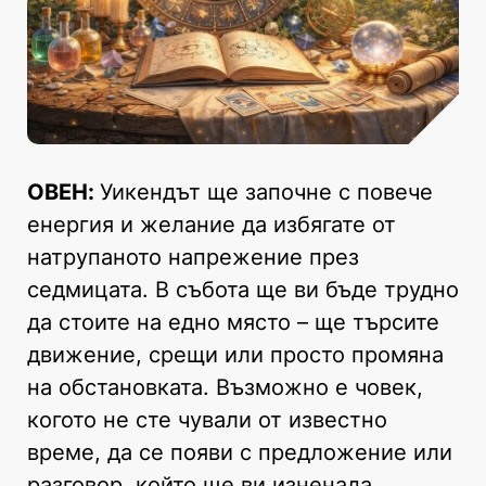
ОВЕН:
Уикендът ще започне с повече
енергия и желание да избягате от
натрупаното напрежение през
седмицата. В събота ще ви бъде трудно
да стоите на едно място – ще търсите
движение, срещи или просто промяна
на обстановката. Възможно е човек,
когото не сте чували от известно
време, да се появи с предложение или
разговор, който ще ви изненада.