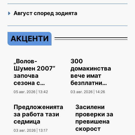
Август според зодията
АКЦЕНТИ
„Волов-
300
Шумен 2007“
домакинства
започва
вече имат
сезона с
безплатни
гостуване
климатици
05 авг. 2026 | 13:42
03 авг. 2026 | 14:26
Предложенията
Засилени
за работа тази
проверки за
седмица
превишена
скорост
03 авг. 2026 | 13:17