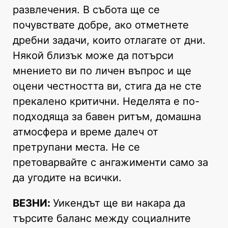
развлечения. В събота ще се
почувствате добре, ако отметнете
дребни задачи, които отлагате от дни.
Някой близък може да потърси
мнението ви по личен въпрос и ще
оцени честността ви, стига да не сте
прекалено критични. Неделята е по-
подходяща за бавен ритъм, домашна
атмосфера и време далеч от
претрупани места. Не се
претоварвайте с ангажименти само за
да угодите на всички.
ВЕЗНИ:
Уикендът ще ви накара да
търсите баланс между социалните