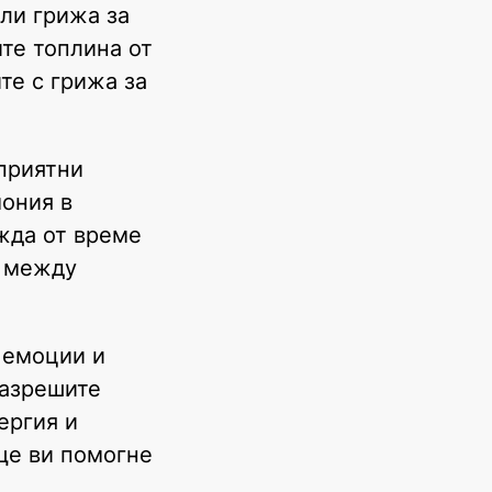
или грижа за
те топлина от
те с грижа за
 приятни
мония в
жда от време
а между
 емоции и
разрешите
ергия и
ще ви помогне