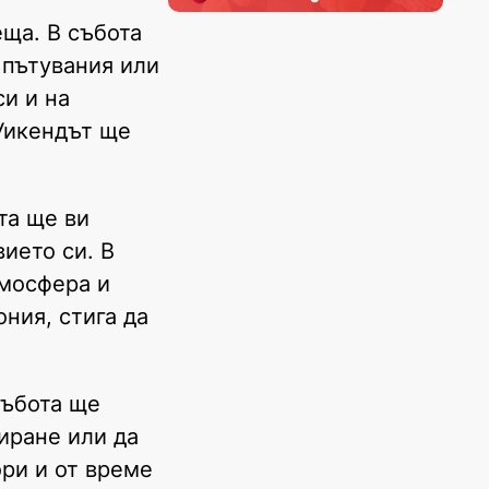
еща. В събота
 пътувания или
и и на
 Уикендът ще
та ще ви
ието си. В
тмосфера и
ния, стига да
събота ще
иране или да
ори и от време