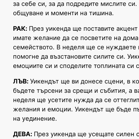
за себе си, за да подредите мислите си
общуване и моменти на тишина.
РАК:
През уикенда ще поставите акцент
имате желание да се посветите на дома
семейството. В неделя ще се нуждаете п
помогне да възстановите силите си. Уи
емоциите си и споделите топлината си с
ЛЪВ:
Уикендът ще ви донесе сцени, в к
бъдете търсени за срещи и събития, а 
неделя ще усетите нужда да се оттегли
желания и емоции. Уикендът ще бъде пъ
на уединение.
ДЕВА:
През уикенда ще усещате силен 