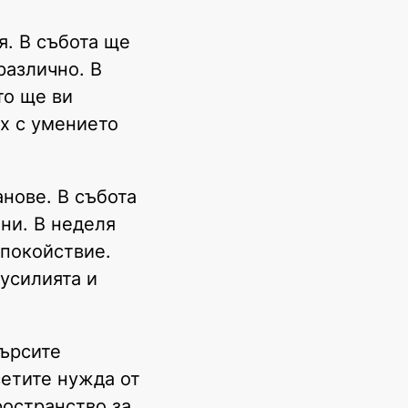
я. В събота ще
различно. В
то ще ви
ух с умението
нове. В събота
ени. В неделя
спокойствие.
усилията и
търсите
сетите нужда от
ространство за