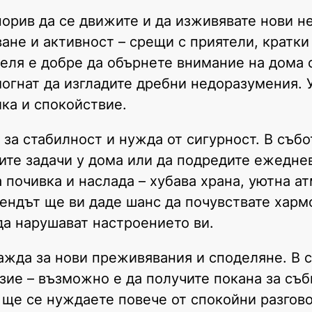
орив да се движите и да изживявате нови н
ане и активност – срещи с приятели, кратки
еля е добре да обърнете внимание на дома с
могнат да изгладите дребни недоразумения.
ка и спокойствие.
за стабилност и нужда от сигурност. В събо
ите задачи у дома или да подредите ежеднев
 почивка и наслада – хубава храна, уютна а
кендът ще ви даде шанс да почувствате хармо
да нарушават настроението ви.
ажда за нови преживявания и споделяне. В 
зие – възможно е да получите покана за съб
я ще се нуждаете повече от спокойни разгов