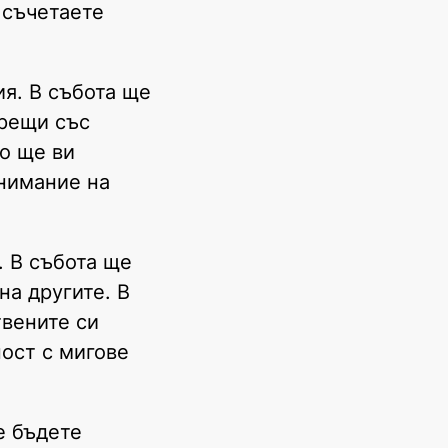
 съчетаете
я. В събота ще
срещи със
то ще ви
внимание на
. В събота ще
на другите. В
твените си
ост с мигове
е бъдете