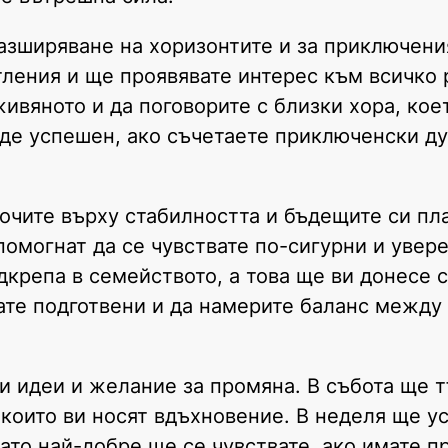
азширяване на хоризонтите и за приключени
тления и ще проявявате интерес към всичко 
ивяното и да поговорите с близки хора, кое
ъде успешен, ако съчетаете приключенски д
очите върху стабилността и бъдещите си пла
помогнат да се чувствате по-сигурни и увер
дкрепа в семейството, а това ще ви донесе 
ате подготвени и да намерите баланс между 
и идеи и желание за промяна. В събота ще 
 които ви носят вдъхновение. В неделя ще у
ато най-добре ще се чувствате, ако имате п