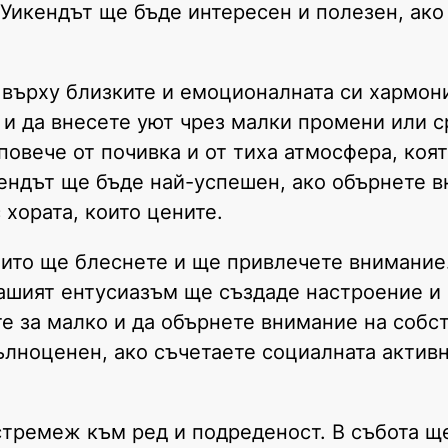
. Уикендът ще бъде интересен и полезен, ако
 върху близките и емоционалната си хармони
 и да внесете уют чрез малки промени или 
овече от почивка и от тиха атмосфера, коя
кендът ще бъде най-успешен, ако обърнете 
 хората, които цените.
оито ще блеснете и ще привлечете внимание
вашият ентусиазъм ще създаде настроение и 
те за малко и да обърнете внимание на собс
лноценен, ако съчетаете социалната активн
стремеж към ред и подреденост. В събота щ