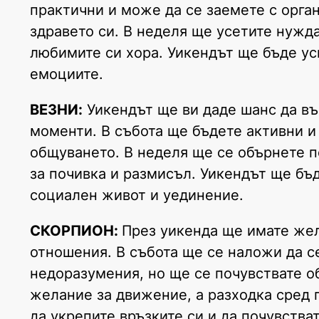
практични и може да се заемете с орган
здравето си. В неделя ще усетите нужд
любимите си хора. Уикендът ще бъде ус
емоциите.
ВЕЗНИ:
Уикендът ще ви даде шанс да въз
моменти. В събота ще бъдете активни и
общуването. В неделя ще се обърнете п
за почивка и размисъл. Уикендът ще бъ
социален живот и уединение.
СКОРПИОН:
През уикенда ще имате жел
отношения. В събота ще се наложи да с
недоразумения, но ще се почувствате о
желание за движение, а разходка сред 
да укрепите връзките си и да почувства