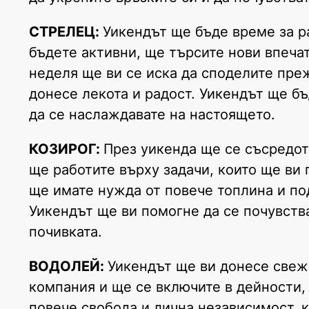
СТРЕЛЕЦ:
Уикендът ще бъде време за р
бъдете активни, ще търсите нови впеча
неделя ще ви се иска да споделите преж
донесе лекота и радост. Уикендът ще б
да се наслаждавате на настоящето.
КОЗИРОГ:
През уикенда ще се съсредот
ще работите върху задачи, които ще ви 
ще имате нужда от повече топлина и по
Уикендът ще ви помогне да се почувств
почивката.
ВОДОЛЕЙ:
Уикендът ще ви донесе свеж
компания и ще се включите в дейности,
повече свобода и лична независимост, к