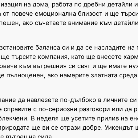
изация на дома, работа по дребни детайли 
а от повече емоционална близост и ще търси
пешен, ако съчетаете внимание към детайли
становите баланса си и да се насладите на
 ще търсите компания, като ще внесете хар
овече към вътрешния си свят и ще имате ну
де пълноценен, ако намерите златната сред
ание да навлезете по-дълбоко в личните си
е справите с по-сериозни разговори или да 
блекчени. В неделя ще усетите прилив на ен
природата ще ви се отрази добре. Уикендът 
те вътрешна сила.