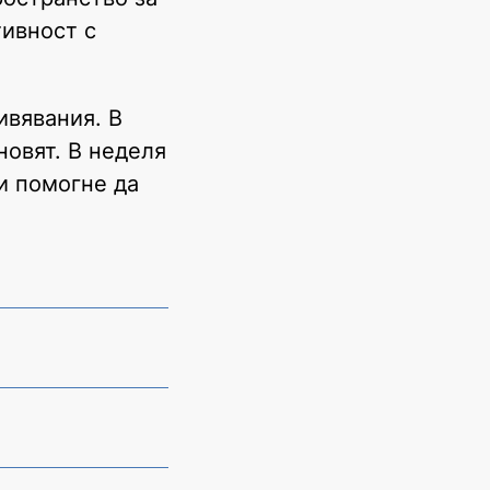
тивност с
ивявания. В
новят. В неделя
и помогне да