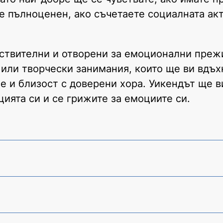
е пълноценен, ако съчетаете социалната ак
вствителни и отворени за емоционални преж
 или творчески занимания, които ще ви вдъх
е и близост с доверени хора. Уикендът ще в
ията си и се грижите за емоциите си.