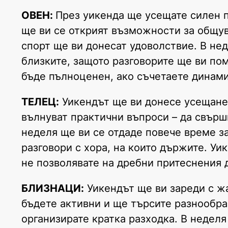
ОВЕН:
През уикенда ще усещате силен п
ще ви се открият възможности за общув
спорт ще ви донесат удоволствие. В нед
близките, защото разговорите ще ви по
бъде пълноценен, ако съчетаете динами
ТЕЛЕЦ:
Уикендът ще ви донесе усещане 
вълнуват практични въпроси – да свърш
неделя ще ви се отдаде повече време за
разговори с хора, на които държите. Уи
не позволявате на дребни притеснения 
БЛИЗНАЦИ:
Уикендът ще ви зареди с ж
бъдете активни и ще търсите разнообра
организирате кратка разходка. В недел