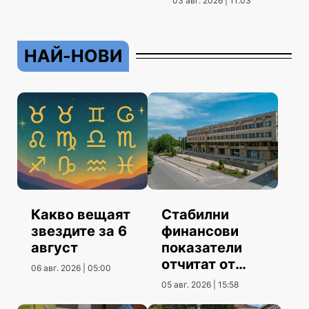
03 авг. 2026 | 11:03
НАЙ-НОВИ
Какво вещаят
Стабилни
звездите за 6
финансови
август
показатели
отчитат от
06 авг. 2026 | 05:00
Община
05 авг. 2026 | 15:58
Шумен