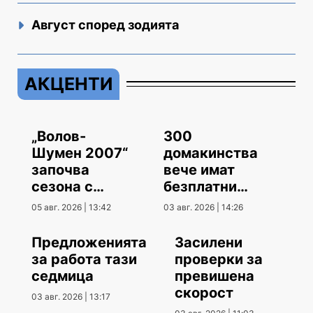
Август според зодията
АКЦЕНТИ
„Волов-
300
Шумен 2007“
домакинства
започва
вече имат
сезона с
безплатни
гостуване
климатици
05 авг. 2026 | 13:42
03 авг. 2026 | 14:26
Предложенията
Засилени
за работа тази
проверки за
седмица
превишена
скорост
03 авг. 2026 | 13:17