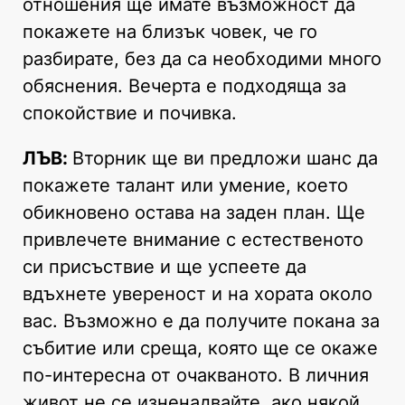
отношения ще имате възможност да
покажете на близък човек, че го
разбирате, без да са необходими много
обяснения. Вечерта е подходяща за
спокойствие и почивка.
ЛЪВ:
Вторник ще ви предложи шанс да
покажете талант или умение, което
обикновено остава на заден план. Ще
привлечете внимание с естественото
си присъствие и ще успеете да
вдъхнете увереност и на хората около
вас. Възможно е да получите покана за
събитие или среща, която ще се окаже
по-интересна от очакваното. В личния
живот не се изненадвайте, ако някой