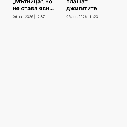
„Мътница“, но
плашат
не става ясно
джигитите
кога
06 авг. 2026 | 12:37
06 авг. 2026 | 11:20