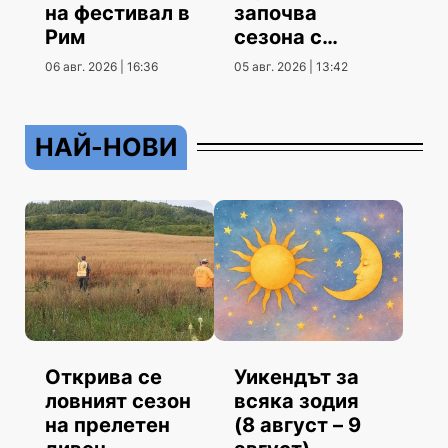
на фестивал в
започва
Рим
сезона с
гостуване
06 авг. 2026 | 16:36
05 авг. 2026 | 13:42
НАЙ-НОВИ
Открива се
Уикендът за
ловният сезон
всяка зодия
на прелетен
(8 август – 9