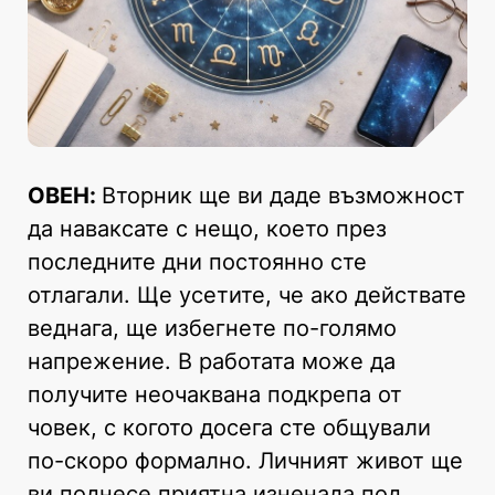
ОВЕН:
Вторник ще ви даде възможност
да наваксате с нещо, което през
последните дни постоянно сте
отлагали. Ще усетите, че ако действате
веднага, ще избегнете по-голямо
напрежение. В работата може да
получите неочаквана подкрепа от
човек, с когото досега сте общували
по-скоро формално. Личният живот ще
ви поднесе приятна изненада под