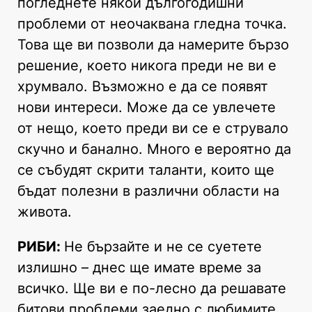
погледнете някои дългогодишни
проблеми от неочаквана гледна точка.
Това ще ви позволи да намерите бързо
решение, което никога преди не ви е
хрумвало. Възможно е да се появят
нови интереси. Може да се увлечете
от нещо, което преди ви се е струвало
скучно и банално. Много е вероятно да
се събудят скрити таланти, които ще
бъдат полезни в различни области на
живота.
РИБИ:
Не бързайте и не се суетете
излишно – днес ще имате време за
всичко. Ще ви е по-лесно да решавате
битови проблеми заедно с любимите