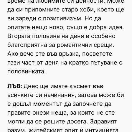
време на любимите си дейности. Може
да си припомните старо хоби, което ще
ви зареди с позитивизъм. Но да
опитате нещо ново, също е добра идея.
Втората половина на деня е особено
благоприятна за романтични срещи.
Ако вече сте във връзка, посветете
тази част от деня на кратко пътуване с
половинката.
ЛЪВ:
Днес ще имате късмет във
всичките си начинания, затова може би
е дошъл моментът да започнете да
правите онези неща, за които не сте
могли да се решите досега. Здравият
разум, житейският опит и интуицията