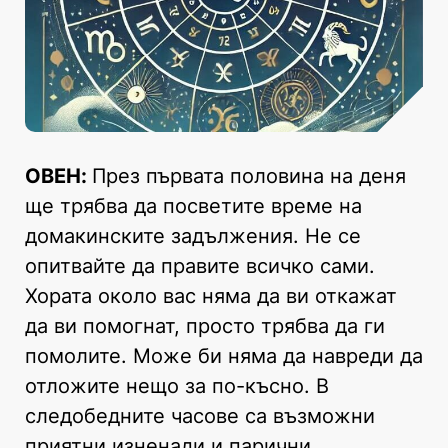
ОВЕН:
През първата половина на деня
ще трябва да посветите време на
домакинските задължения. Не се
опитвайте да правите всичко сами.
Хората около вас няма да ви откажат
да ви помогнат, просто трябва да ги
помолите. Може би няма да навреди да
отложите нещо за по-късно. В
следобедните часове са възможни
приятни изненади и парични