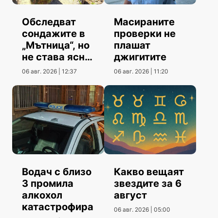
Обследват
Масираните
сондажите в
проверки не
„Мътница“, но
плашат
не става ясно
джигитите
кога
06 авг. 2026 | 12:37
06 авг. 2026 | 11:20
Водач с близо
Какво вещаят
3 промила
звездите за 6
алкохол
август
катастрофира
06 авг. 2026 | 05:00