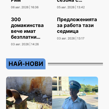
Рим
сезона с
гостуване
06 авг. 2026 | 16:36
05 авг. 2026 | 13:42
300
Предложенията
домакинства
за работа тази
вече имат
седмица
безплатни
03 авг. 2026 | 13:17
климатици
03 авг. 2026 | 14:26
НАЙ-НОВИ