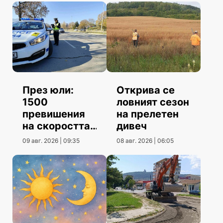
През юли:
Открива се
1500
ловният сезон
превишения
на прелетен
на скоростта
дивеч
повече от юни
09 авг. 2026 | 09:35
08 авг. 2026 | 06:05