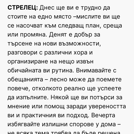
СТРЕЛЕЦ:
Днес ще ви е трудно да
стоите на едно място –мислите ви ще
се насочват към следващ план, среща
или промяна. Денят е добър за
търсене на нови възможности,
разговори с различни хора и
организиране на нещо извън
обичайната ви рутина. Внимавайте с
обещанията – лесно може да поемете
повече, отколкото реално ще успеете
да изпълните. Някой ще ви потърси за
мнение или помощ заради увереността
ви и практичния ви подход. Вечерта
избягвайте излишни спорове у дома –
не всяка тема трябва да бъде решена