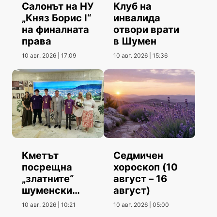
Салонът на НУ
Клуб на
„Княз Борис I“
инвалида
на финалната
отвори врати
права
в Шумен
10 авг. 2026 | 17:09
10 авг. 2026 | 15:36
Кметът
Седмичен
посрещна
хороскоп (10
„златните“
август – 16
шуменски
август)
информатици
10 авг. 2026 | 10:21
10 авг. 2026 | 05:00