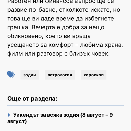
Работен или финансов въпрос ще се
развие по-бавно, отколкото искате, но
това ще ви даде време да избегнете
грешка. Вечерта е добра за нещо
обикновено, което ви връща
усещането за комфорт – любима храна,
филм или разговор с близък човек.
зодии
астрология
хороскоп
Още от раздела:
Уикендът за всяка зодия (8 август – 9
август)