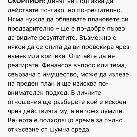
СКОРПИОН:
Денят ви подтиква да
действате по-тихо, но по-решително.
Няма нужда да обявявате плановете си
предварително – ще е по-добре първо
да видите резултатите. Възможно е
някой да се опита да ви провокира чрез
намек или критика. Опитайте да не
реагирате. Финансов въпрос или тема,
свързана с имущество, може да излезе
на преден план и ще изисква по-
внимателен подход. В личните
отношения ще разберете кой е искрен
чрез действията му, а не чрез думите.
Вечерта е подходящо време за пълно
откъсване от шумна среда.