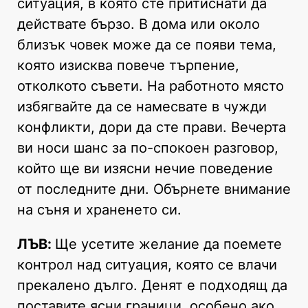
ситуация, в която сте притиснати да
действате бързо. В дома или около
близък човек може да се появи тема,
която изисква повече търпение,
отколкото съвети. На работното място
избягвайте да се намесвате в чужди
конфликти, дори да сте прави. Вечерта
ви носи шанс за по-спокоен разговор,
който ще ви изясни нечие поведение
от последните дни. Обърнете внимание
на съня и храненето си.
ЛЪВ:
Ще усетите желание да поемете
контрол над ситуация, която се влачи
прекалено дълго. Денят е подходящ да
поставите ясни граници, особено ако