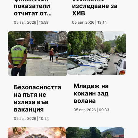
показатели
изследване за
отчитат от
ХИВ
Община
05 авг. 2026 | 15:58
05 авг. 2026 | 13:14
Шумен
Младеж на
Безопасността
кокаин зад
на пътя не
волана
излиза във
ваканция
05 авг. 2026 | 09:33
05 авг. 2026 | 10:24