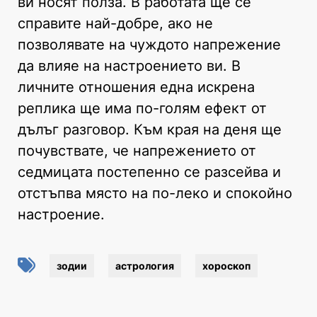
ви носят полза. В работата ще се
справите най-добре, ако не
позволявате на чуждото напрежение
да влияе на настроението ви. В
личните отношения една искрена
реплика ще има по-голям ефект от
дълъг разговор. Към края на деня ще
почувствате, че напрежението от
седмицата постепенно се разсейва и
отстъпва място на по-леко и спокойно
настроение.
зодии
астрология
хороскоп