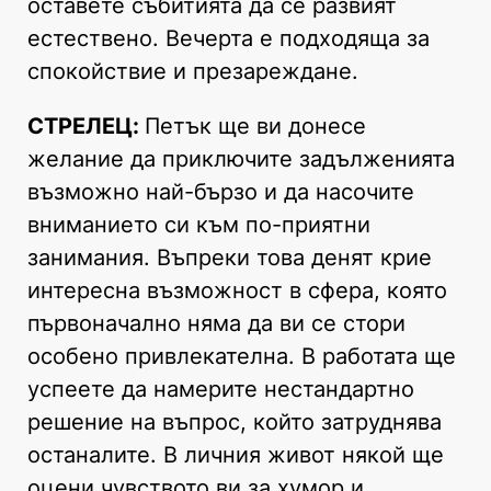
оставете събитията да се развият
естествено. Вечерта е подходяща за
спокойствие и презареждане.
СТРЕЛЕЦ:
Петък ще ви донесе
желание да приключите задълженията
възможно най-бързо и да насочите
вниманието си към по-приятни
занимания. Въпреки това денят крие
интересна възможност в сфера, която
първоначално няма да ви се стори
особено привлекателна. В работата ще
успеете да намерите нестандартно
решение на въпрос, който затруднява
останалите. В личния живот някой ще
оцени чувството ви за хумор и