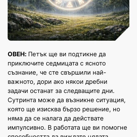
ОВЕН:
Петък ще ви подтикне да
приключите седмицата с ясното
съзнание, че сте свършили най-
важното, дори ако някои дребни
задачи останат за следващите дни.
Сутринта може да възникне ситуация,
която ще изисква бързо решение, но
няма да се налага да действате
импулсивно. В работата ще ви помогне
способността да виждате цялата