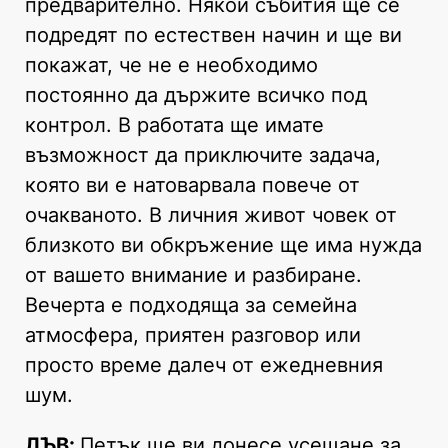
предварително. Някои събития ще се
подредят по естествен начин и ще ви
покажат, че не е необходимо
постоянно да държите всичко под
контрол. В работата ще имате
възможност да приключите задача,
която ви е натоварвала повече от
очакваното. В личния живот човек от
близкото ви обкръжение ще има нужда
от вашето внимание и разбиране.
Вечерта е подходяща за семейна
атмосфера, приятен разговор или
просто време далеч от ежедневния
шум.
ЛЪВ:
Петък ще ви донесе усещане за