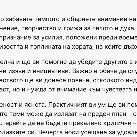
ко забавите темпото и обърнете внимание на
нение, творчество и грижа за тялото и духа.
признание за усилия, положени преди време
остта и топлината на хората, на които дър
елна и ще ви помогне да убедите другите в 
ни изяви и инициативи. Важно е обаче да сл
чеството ще ви донесе повече, отколкото ин
ст, но и нужда от внимание към чувствата н
ност и яснота. Практичният ви ум ще ви по
ите теми може да излязат на преден план – 
старайте да не бъдете прекалено критични –
близките си. Вечерта носи усещане за удовл