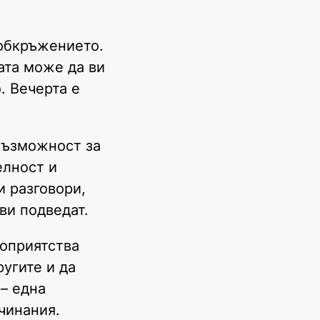
 обкръжението.
ата може да ви
. Вечерта е
 възможност за
елност и
и разговори,
ви подведат.
гоприятства
ругите и да
 – една
чинания.