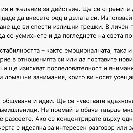
гия и желание за действие. Ще се стремите
отдаде да внесете ред в делата си. Използвай
ане ще ви спести излишни грешки. В личен 
а се усмихнете и да погледнете на света по
стабилността – както емоционалната, така и
ие в отношенията си или да поставите нови
ачи ще изискват последователност и вниман
ни домашни занимания, които ви носят усеща
с общуване и идеи. Ще се чувствате вдъхнов
 съмишленици. Не поемайте обаче твърде мн
е разсеете. Ако се концентрирате върху ед
ерта е идеална за интересен разговор или з