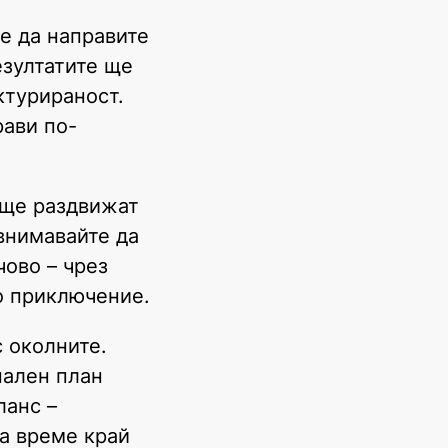
е да направите
езултатите ще
ктурираност.
рави по-
 ще раздвижат
внимавайте да
чово – чрез
ко приключение.
 околните.
нален план
ланс –
за време край