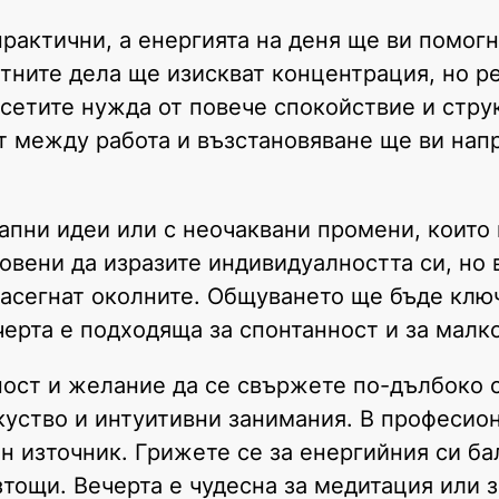
рактични, а енергията на деня ще ви помогн
отните дела ще изискват концентрация, но р
усетите нужда от повече спокойствие и стру
т между работа и възстановяване ще ви нап
запни идеи или с неочаквани промени, които
овени да изразите индивидуалността си, но 
 засегнат околните. Общуването ще бъде клю
черта е подходяща за спонтанност и за мал
ост и желание да се свържете по-дълбоко с
зкуство и интуитивни занимания. В професио
н източник. Грижете се за енергийния си ба
тощи. Вечерта е чудесна за медитация или 