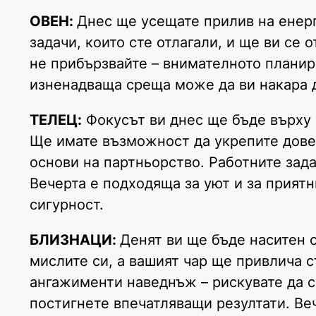
ОВЕН:
Днес ще усещате прилив на енер
задачи, които сте отлагали, и ще ви се 
не прибързвайте – внимателното планир
изненадваща среща може да ви накара д
ТЕЛЕЦ:
Фокусът ви днес ще бъде върху 
Ще имате възможност да укрепите довер
основи на партньорство. Работните зад
Вечерта е подходяща за уют и за прият
сигурност.
БЛИЗНАЦИ:
Денят ви ще бъде наситен 
мислите си, а вашият чар ще привлича
ангажименти наведнъж – рискувате да с
постигнете впечатляващи резултати. Веч