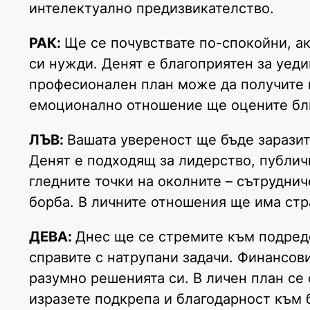
интелектуално предизвикателство.
РАК:
Ще се почувствате по-спокойни, а
си нужди. Денят е благоприятен за уеди
професионален план може да получите 
емоционално отношение ще оцените близ
ЛЪВ:
Вашата увереност ще бъде заразит
Денят е подходящ за лидерство, публич
гледните точки на околните – сътрудни
борба. В личните отношения ще има стра
ДЕВА:
Днес ще се стремите към подреде
справите с натрупани задачи. Финансов
разумно решенията си. В личен план се 
изразете подкрепа и благодарност към 