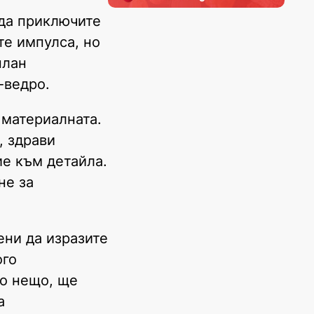
 да приключите
те импулса, но
план
-ведро.
 материалната.
, здрави
ие към детайла.
не за
ени да изразите
ого
но нещо, ще
а