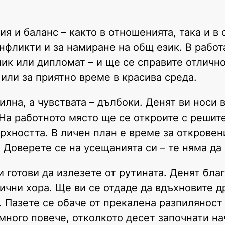
я и баланс – както в отношенията, така и в
нфликти и за намиране на общ език. В работ
ик или дипломат – и ще се справите отлично
 или за приятно време в красива среда.
илна, а чувствата – дълбоки. Денят ви носи
На работното място ще се откроите с решит
рхността. В личен план е време за откровен
 Доверете се на усещанията си – те няма да 
 готови да излезете от рутината. Денят бла
ични хора. Ще ви се отдаде да вдъхновите д
. Пазете се обаче от прекалена разпилянoст
много повече, отколкото десет започнати на