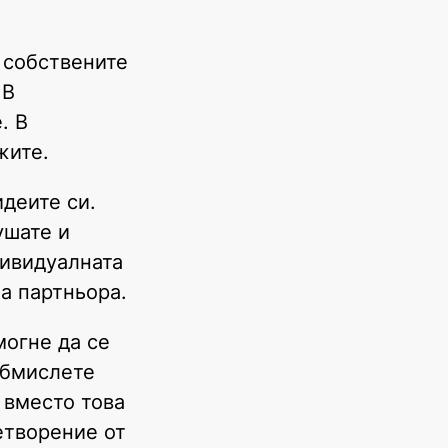
 собствените
 В
. В
жите.
идеите си.
ушате и
дивидуалната
а партньора.
могне да се
обмислете
 вместо това
етворение от