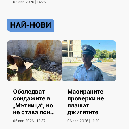
климатици
03 авг. 2026 | 14:26
НАЙ-НОВИ
Обследват
Масираните
сондажите в
проверки не
„Мътница“, но
плашат
не става ясно
джигитите
кога
06 авг. 2026 | 12:37
06 авг. 2026 | 11:20