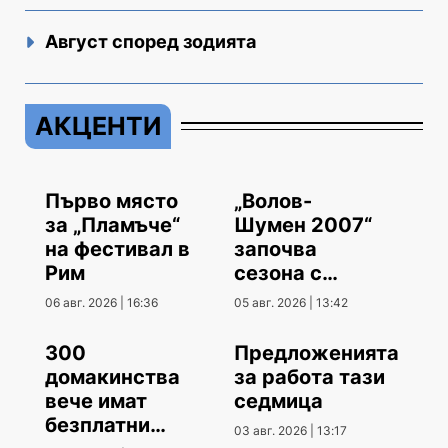
Август според зодията
АКЦЕНТИ
Първо място
„Волов-
за „Пламъче“
Шумен 2007“
на фестивал в
започва
Рим
сезона с
гостуване
06 авг. 2026 | 16:36
05 авг. 2026 | 13:42
300
Предложенията
домакинства
за работа тази
вече имат
седмица
безплатни
03 авг. 2026 | 13:17