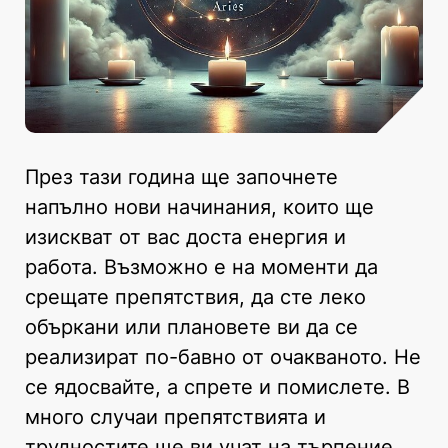
През тази година ще започнете
напълно нови начинания, които ще
изискват от вас доста енергия и
работа. Възможно е на моменти да
срещате препятствия, да сте леко
объркани или плановете ви да се
реализират по-бавно от очакваното. Не
се ядосвайте, а спрете и помислете. В
много случаи препятствията и
трудностите ще ви учат на търпение,