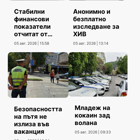
Стабилни
Анонимно и
финансови
безплатно
показатели
изследване за
отчитат от
ХИВ
Община
05 авг. 2026 | 15:58
05 авг. 2026 | 13:14
Шумен
Младеж на
Безопасността
кокаин зад
на пътя не
волана
излиза във
ваканция
05 авг. 2026 | 09:33