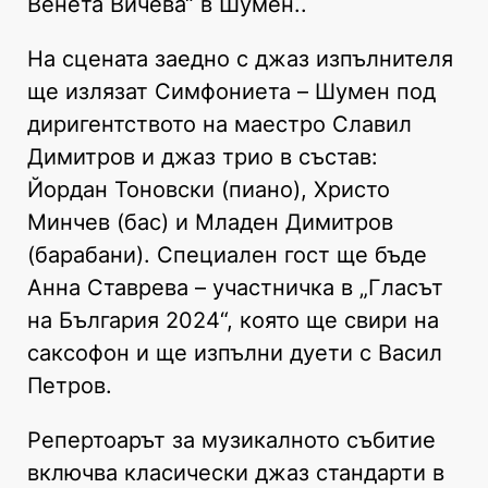
Венета Вичева“ в Шумен..
На сцената заедно с джаз изпълнителя
ще излязат Симфониета – Шумен под
диригентството на маестро Славил
Димитров и джаз трио в състав:
Йордан Тоновски (пиано), Христо
Минчев (бас) и Младен Димитров
(барабани). Специален гост ще бъде
Анна Ставрева – участничка в „Гласът
на България 2024“, която ще свири на
саксофон и ще изпълни дуети с Васил
Петров.
Репертоарът за музикалното събитие
включва класически джаз стандарти в