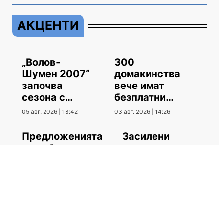
АКЦЕНТИ
„Волов-
300
Шумен 2007“
домакинства
започва
вече имат
сезона с
безплатни
гостуване
климатици
05 авг. 2026 | 13:42
03 авг. 2026 | 14:26
Предложенията
Засилени
за работа тази
проверки за
седмица
превишена
скорост
03 авг. 2026 | 13:17
03 авг. 2026 | 11:03