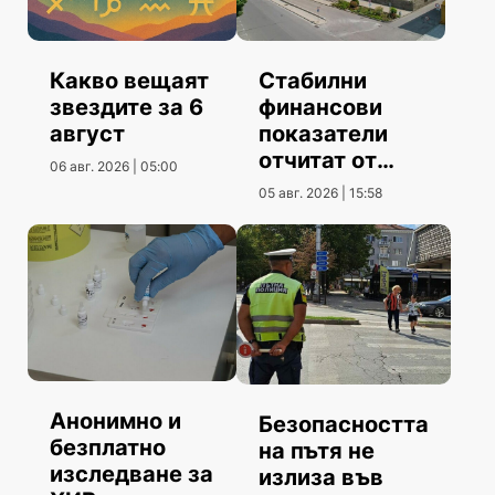
Какво вещаят
Стабилни
звездите за 6
финансови
август
показатели
отчитат от
06 авг. 2026 | 05:00
Община
05 авг. 2026 | 15:58
Шумен
Анонимно и
Безопасността
безплатно
на пътя не
изследване за
излиза във