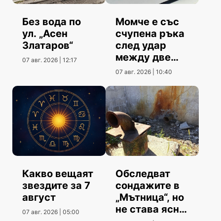
Без вода по
Момче е със
ул. „Асен
счупена ръка
Златаров“
след удар
между две
07 авг. 2026 | 12:17
коли
07 авг. 2026 | 10:40
Какво вещаят
Обследват
звездите за 7
сондажите в
август
„Мътница“, но
не става ясно
07 авг. 2026 | 05:00
кога