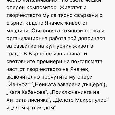
оперен композитор. Животът и
творчеството му са тясно свързани с
Бърно, където Яначек живее от
младини. Със своята композиторска и
организационна работа той допринася
за развитие на културния живот в
града. В Бърно се изпълняват и
световните премиери на по-голямата
част от творчеството на Яначек,
включително прочутите му опери
„Йенуфа“ („Нейната заварена дъщеря“),
„Катя Кабанова“, „Приключенията на
Хитрата лисичка“, „Делото Макропулос“
и „От мъртвия дом“.