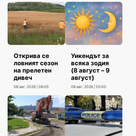
Открива се
Уикендът за
ловният сезон
всяка зодия
на прелетен
(8 август – 9
дивеч
август)
08 авг. 2026 | 06:05
08 авг. 2026 | 05:00