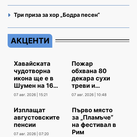
Три приза за хор „Бодра песен“
АКЦЕНТИ
Хавайската
Пожар
чудотворна
обхвана 80
икона ще е в
декара сухи
Шумен на 16
треви и
август
храсти
07 авг. 2026 | 15:21
07 авг. 2026 | 10:48
Изплащат
Първо място
августовските
за „Пламъче“
пенсии
на фестивал в
Рим
07 авг. 2026 | 07:20