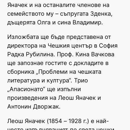
Яначек и на останалите членове на
семейството му – съпругата Зденка,
дъщерята Олга и сина Владимир.
Изложбата ще бъде представена от
директора на Чешкия център в София
Радка Рубилина. Проф. Кина Вачкова
ще запознае гостите с докладите в
сборника „Проблеми на чешката
литература и култура“. Трио
„Апасионато“ ще изпълни
произведения на Леош Яначек и
Антонин Дворжак.
Леош Яначек (1854 – 1928 г.) е най-
често изпълняваният по света чешки