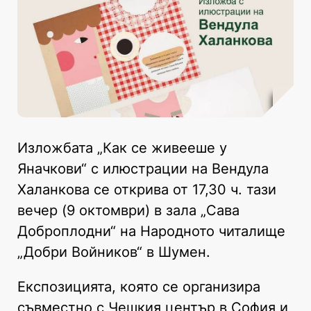
Изложбата „Как се живееше у
Яначкови“ с илюстрации на Вендула
Халанкова се открива от 17,30 ч. тази
вечер (9 октомври) в зала „Сава
Доброплодни“ на Народното читалище
„Добри Войников“ в Шумен.
Експозицията, която се организира
съвместно с Чешкия център в София и