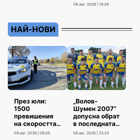
06 авг. 2026 | 16:36
НАЙ-НОВИ
През юли:
„Волов-
1500
Шумен 2007“
превишения
допусна обрат
на скоростта
в последната
повече от юни
контрола
09 авг. 2026 | 09:35
08 авг. 2026 | 23:23