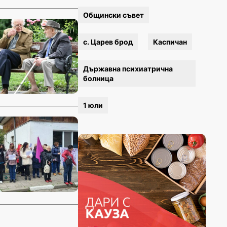
Общински съвет
с. Царев брод
Каспичан
Държавна психиатрична
болница
1 юли