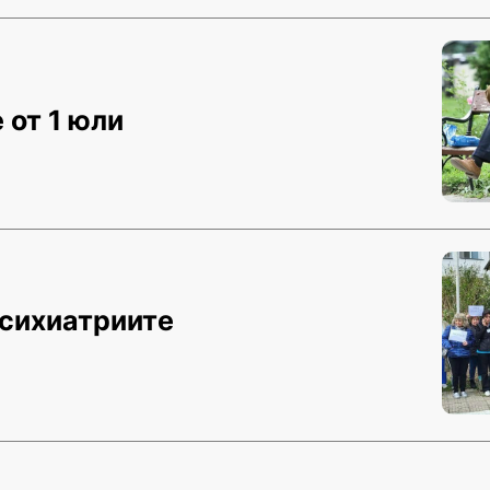
 от 1 юли
психиатриите