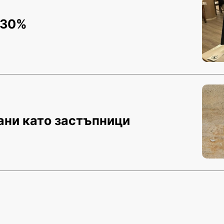
 30%
ни като застъпници