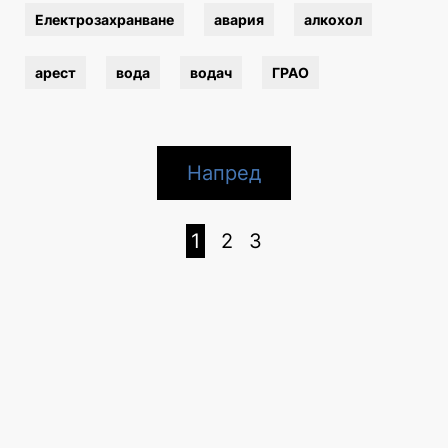
Eлектрозахранване
авария
алкохол
арест
вода
водач
ГРАО
Напред
1
2
3