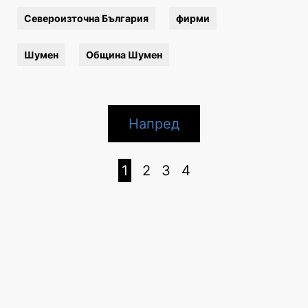
Североизточна България
фирми
Шумен
Община Шумен
Напред
1
2
3
4