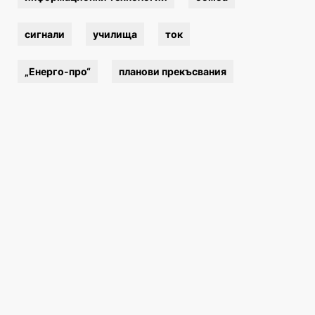
сигнали
училища
ток
„Енерго-про“
планови прекъсвания