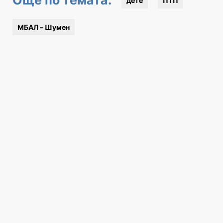
дете
ПТП
МБАЛ – Шумен