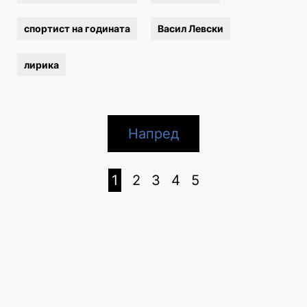
спортист на годината
Васил Левски
лирика
Напред
1
2
3
4
5