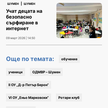
|
ШУМЕН
ШУМЕН
Учат децата на
безопасно
сърфиране в
интернет
09 март 2026 | 14:50
Още по темата:
обучение
ученици
ОДМВР – Шумен
II ОУ „Д-р Петър Берон“
VI ОУ „Еньо Марковски“
Ротари клуб