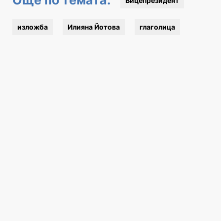
Вицепрезидент
изложба
Илияна Йотова
глаголица