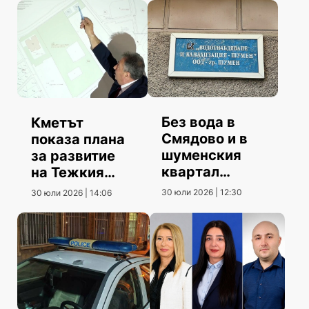
Без вода в
Кметът
Смядово и в
показа плана
шуменския
за развитие
квартал
на Тежкия
„Еверест“
полк
30 юли 2026 | 12:30
30 юли 2026 | 14:06