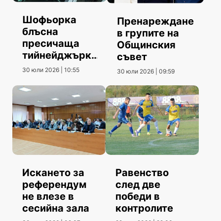
Шофьорка
Пренареждане
блъсна
в групите на
пресичаща
Общинския
тийнейджърка
съвет
и избяга
30 юли 2026 | 10:55
30 юли 2026 | 09:59
Искането за
Равенство
референдум
след две
не влезе в
победи в
сесийна зала
контролите